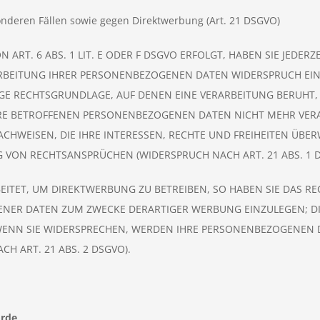
nderen Fällen sowie gegen Direktwerbung (Art. 21 DSGVO)
T. 6 ABS. 1 LIT. E ODER F DSGVO ERFOLGT, HABEN SIE JEDERZE
BEITUNG IHRER PERSONENBEZOGENEN DATEN WIDERSPRUCH EINZU
LIGE RECHTSGRUNDLAGE, AUF DENEN EINE VERARBEITUNG BERUHT
RE BETROFFENEN PERSONENBEZOGENEN DATEN NICHT MEHR VERA
HWEISEN, DIE IHRE INTERESSEN, RECHTE UND FREIHEITEN ÜBER
VON RECHTSANSPRÜCHEN (WIDERSPRUCH NACH ART. 21 ABS. 1 D
TET, UM DIREKTWERBUNG ZU BETREIBEN, SO HABEN SIE DAS REC
ER DATEN ZUM ZWECKE DERARTIGER WERBUNG EINZULEGEN; DIES
WENN SIE WIDERSPRECHEN, WERDEN IHRE PERSONENBEZOGENEN 
 ART. 21 ABS. 2 DSGVO).
örde