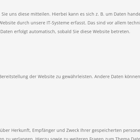
e uns diese mitteilen. Hierbei kann es sich z. B. um Daten handel
site durch unsere IT-Systeme erfasst. Das sind vor allem technis
 Daten erfolgt automatisch, sobald Sie diese Website betreten.
e Bereitstellung der Website zu gewährleisten. Andere Daten könne
ft über Herkunft, Empfänger und Zweck Ihrer gespeicherten pers
ten zu verlangen. Hierzu sowie zu weiteren Fragen zum Thema Date