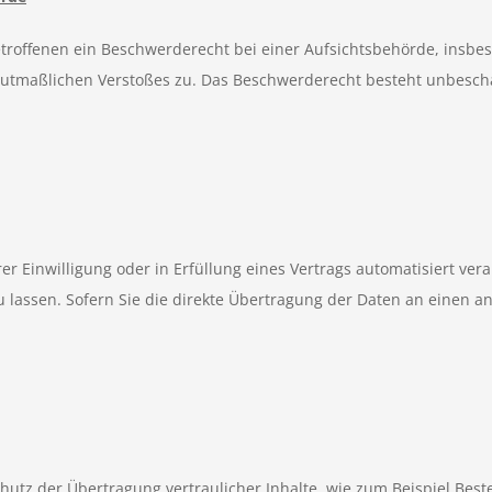
troffenen ein Beschwerderecht bei einer Aufsichtsbehörde, insbe
 mutmaßlichen Verstoßes zu. Das Beschwerderecht besteht unbesch
er Einwilligung oder in Erfüllung eines Vertrags automatisiert vera
assen. Sofern Sie die direkte Übertragung der Daten an einen and
utz der Übertragung vertraulicher Inhalte, wie zum Beispiel Beste