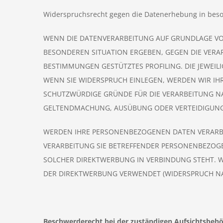
Widerspruchsrecht gegen die Datenerhebung in beso
WENN DIE DATENVERARBEITUNG AUF GRUNDLAGE VON AR
BESONDEREN SITUATION ERGEBEN, GEGEN DIE VERAR
BESTIMMUNGEN GESTÜTZTES PROFILING. DIE JEWEI
WENN SIE WIDERSPRUCH EINLEGEN, WERDEN WIR IH
SCHUTZWÜRDIGE GRÜNDE FÜR DIE VERARBEITUNG NAC
GELTENDMACHUNG, AUSÜBUNG ODER VERTEIDIGUNG 
WERDEN IHRE PERSONENBEZOGENEN DATEN VERARBEI
VERARBEITUNG SIE BETREFFENDER PERSONENBEZOGEN
SOLCHER DIREKTWERBUNG IN VERBINDUNG STEHT. 
DER DIREKTWERBUNG VERWENDET (WIDERSPRUCH NACH
Beschwerderecht bei der zuständigen Aufsichtsbeh